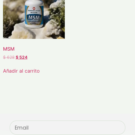
MSM
$
628
$
524
Añadir al carrito